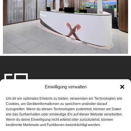
Einwilligung verwalten
Home
Leistungen
Team
Projekte
Über uns
Kontakt
Um dir ein optimales Erlebnis zu bieten, verwenden wir Technologien wie
Planbox Interior
Stadtplatz 30
Cookies, um Geräteinformationen zu speichern und/oder darauf
zuzugreifen. Wenn du diesen Technologien zustimmst, können wir Daten
Design GmbH
4710 Grieskirchen
Datenschutz
wie das Surfverhalten oder eindeutige IDs auf dieser Website verarbeiten.
+43 7248 61468
Austria
Impressum
Wenn du deine Einwilligung nicht erteilst oder zurückziehst, können
office@planbox.co.at
bestimmte Merkmale und Funktionen beeinträchtigt werden.