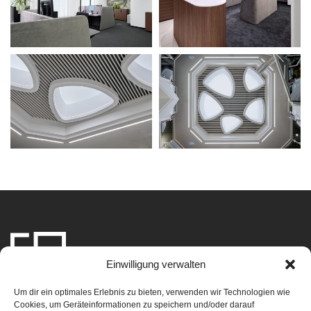
Einwilligung verwalten
Home
Leistungen
Team
Projekte
Über uns
Kontakt
Um dir ein optimales Erlebnis zu bieten, verwenden wir Technologien wie
Planbox Interior
Stadtplatz 30
Cookies, um Geräteinformationen zu speichern und/oder darauf