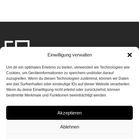
Einwilligung verwalten
Home
Leistungen
Team
Projekte
Über uns
Kontakt
Um dir ein optimales Erlebnis zu bieten, verwenden wir Technologien wie
Planbox Interior
Stadtplatz 30
Cookies, um Geräteinformationen zu speichern und/oder darauf
zuzugreifen. Wenn du diesen Technologien zustimmst, können wir Daten
Design GmbH
4710 Grieskirchen
Datenschutz
wie das Surfverhalten oder eindeutige IDs auf dieser Website verarbeiten.
+43 7248 61468
Austria
Impressum
Wenn du deine Einwilligung nicht erteilst oder zurückziehst, können
office@planbox.co.at
bestimmte Merkmale und Funktionen beeinträchtigt werden.
Akzeptieren
Ablehnen