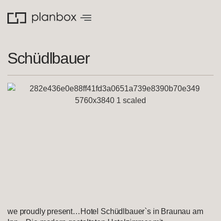
Schüdlbauer
we proudly present…Hotel Schüdlbauer`s in Braunau am